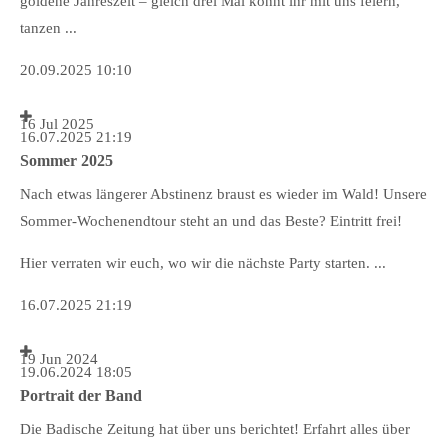
goldene Jahreszeit – gleich drei Mal könnt ihr mit uns feiern,
tanzen ...
20.09.2025 10:10
16
Jul
2025
16.07.2025 21:19
Sommer 2025
Nach etwas längerer Abstinenz braust es wieder im Wald! Unsere
Sommer-Wochenendtour steht an und das Beste? Eintritt frei!
Hier verraten wir euch, wo wir die nächste Party starten. ...
16.07.2025 21:19
19
Jun
2024
19.06.2024 18:05
Portrait der Band
Die Badische Zeitung hat über uns berichtet! Erfahrt alles über