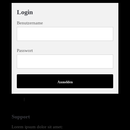
Login
Benutzername
Passwort
Anmelden
Register
|
Lost your password?
Support
Lorem ipsum dolor sit amet: