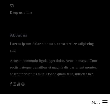
Drop us a line
info@yourdomain.com
About us
Lorem ipsum dolor sit amet, consectetuer adipiscing
elit.
Aenean commodo ligula eget dolor. Aenean massa. Cum
sociis natoque penatibus et magnis dis parturient montes,
nascetur ridiculus mus. Donec quam felis, ultricies nec.
Menu